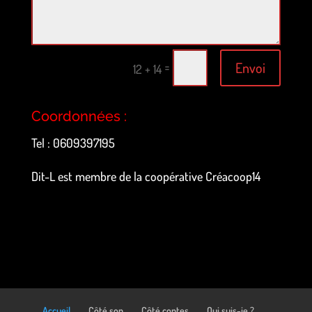
Envoi
=
12 + 14
Coordonnées :
Tel : 0609397195
Dit-L est membre de la coopérative Créacoop14
Accueil
Côté son
Côté contes
Qui suis-je ?