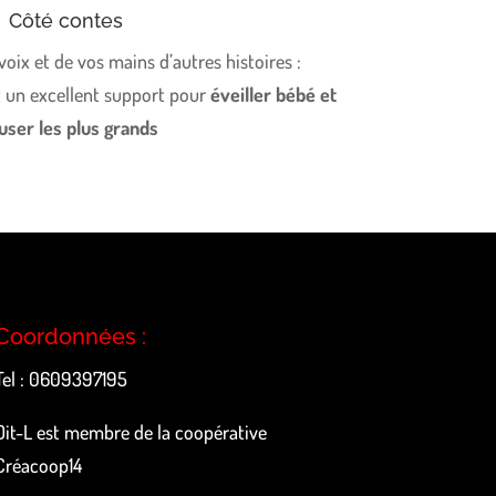
Côté contes
voix et de vos mains d’autres histoires :
 un excellent support pour
éveiller bébé et
ser les plus grands
Coordonnées :
Tel : 0609397195
Dit-L est membre de la coopérative
Créacoop14