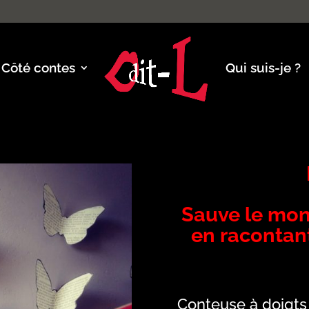
Côté contes
Qui suis-je ?
Sauve le mon
en racontant
Conteuse à doigts