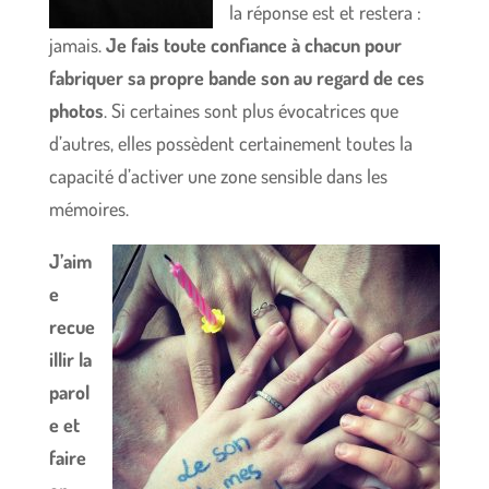
la réponse est et restera :
jamais.
Je fais toute confiance à chacun pour
fabriquer sa propre bande son au regard de ces
photos
. Si certaines sont plus évocatrices que
d’autres, elles possèdent certainement toutes la
capacité d’activer une zone sensible dans les
mémoires.
J’aim
e
recue
illir la
parol
e et
faire